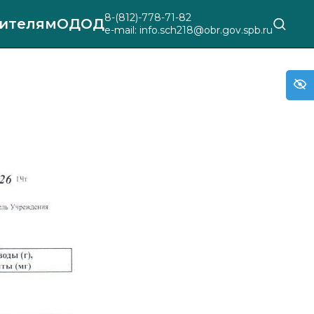
8-(812)-778-71-82
ителям
ОДОД
e-mail: info.sch218@obr.gov.spb.ru