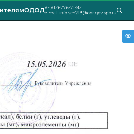
8-(812)-778-71-82
ителям
ОДОД
e-mail: info.sch218@obr.gov.spb.ru