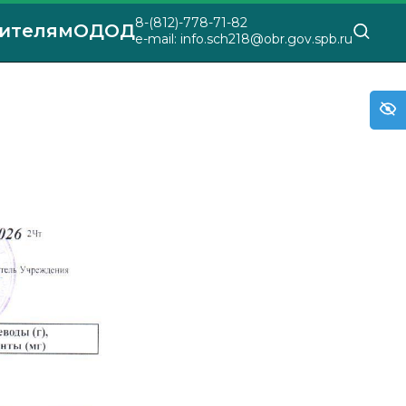
8-(812)-778-71-82
ителям
ОДОД
e-mail: info.sch218@obr.gov.spb.ru