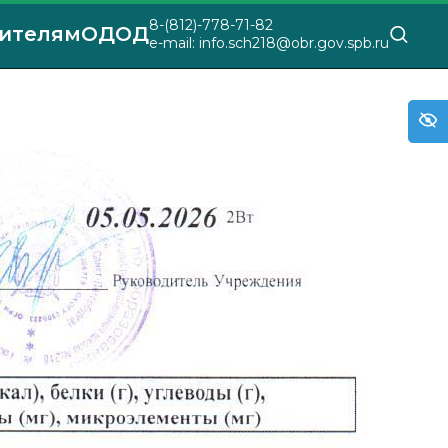
8-(812)-778-71-82
ителям
ОДОД
e-mail: info.sch218@obr.gov.spb.ru